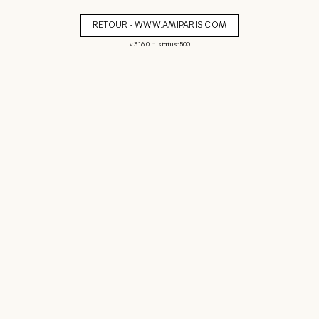
RETOUR - WWW.AMIPARIS.COM
-
v. 3.16.0
status: 500