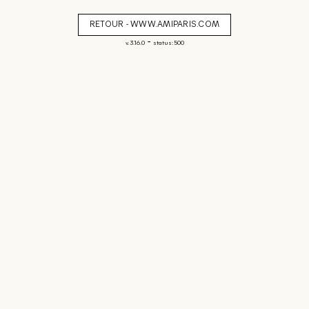
RETOUR - WWW.AMIPARIS.COM
-
v. 3.16.0
status: 500