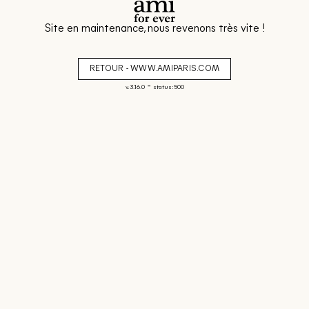
Site en maintenance, nous revenons très vite !
RETOUR - WWW.AMIPARIS.COM
-
v. 3.16.0
status: 500