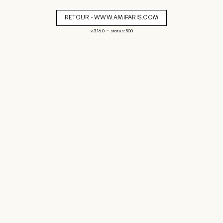
RETOUR - WWW.AMIPARIS.COM
-
v. 3.16.0
status: 500