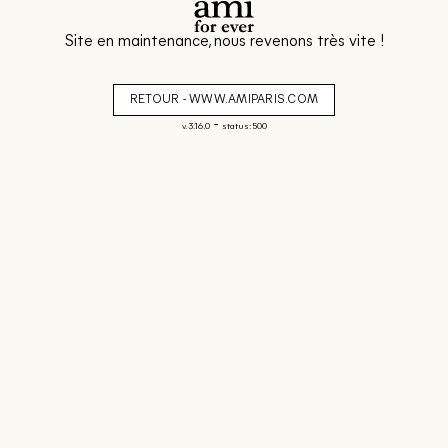
Site en maintenance, nous revenons très vite !
RETOUR - WWW.AMIPARIS.COM
-
v. 3.16.0
status: 500