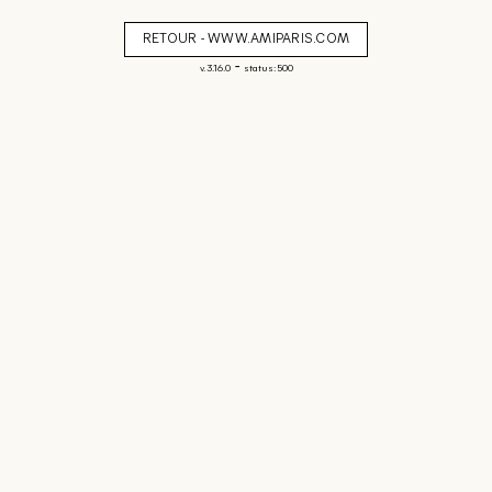
RETOUR - WWW.AMIPARIS.COM
-
v. 3.16.0
status: 500