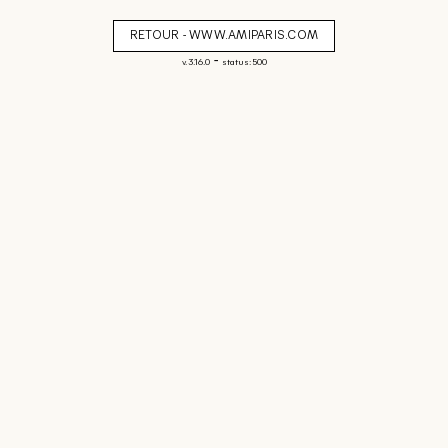
RETOUR - WWW.AMIPARIS.COM
-
v. 3.16.0
status: 500