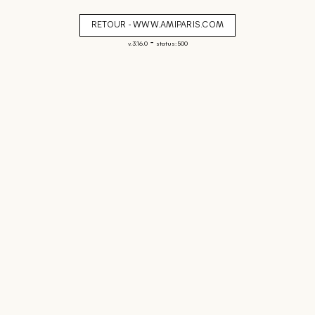
RETOUR - WWW.AMIPARIS.COM
-
v. 3.16.0
status: 500