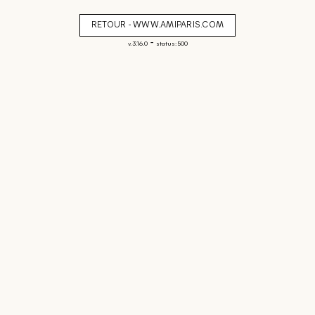
RETOUR - WWW.AMIPARIS.COM
-
v. 3.16.0
status: 500