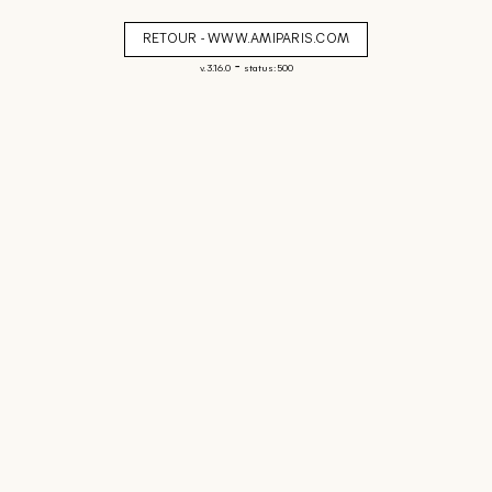
RETOUR - WWW.AMIPARIS.COM
-
v. 3.16.0
status: 500