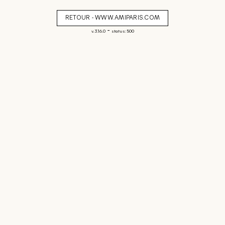
RETOUR - WWW.AMIPARIS.COM
-
v. 3.16.0
status: 500