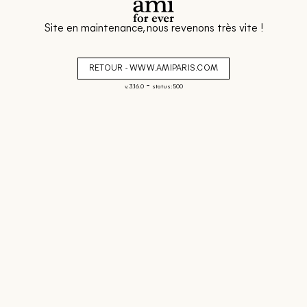
Site en maintenance, nous revenons très vite !
RETOUR - WWW.AMIPARIS.COM
-
v. 3.16.0
status: 500