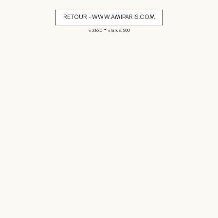
RETOUR - WWW.AMIPARIS.COM
-
v. 3.16.0
status: 500