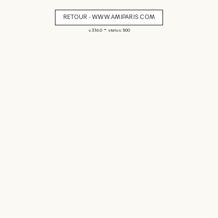
RETOUR - WWW.AMIPARIS.COM
-
v. 3.16.0
status: 500