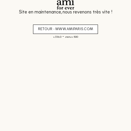
Site en maintenance, nous revenons très vite !
RETOUR - WWW.AMIPARIS.COM
-
v. 3.16.0
status: 500