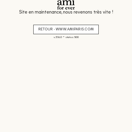
Site en maintenance, nous revenons très vite !
RETOUR - WWW.AMIPARIS.COM
-
v. 3.16.0
status: 500