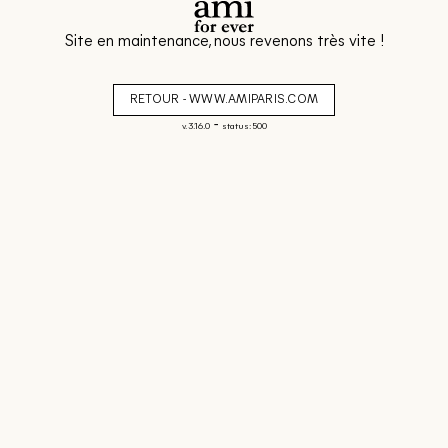
Site en maintenance, nous revenons très vite !
RETOUR - WWW.AMIPARIS.COM
-
v. 3.16.0
status: 500