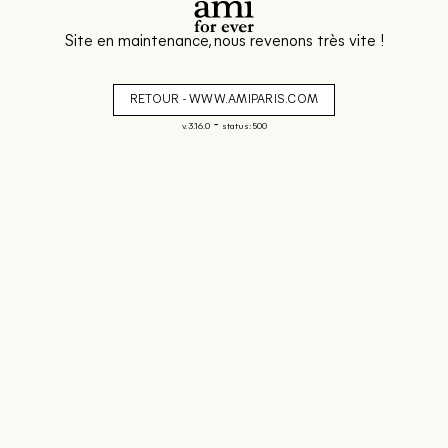
Site en maintenance, nous revenons très vite !
RETOUR - WWW.AMIPARIS.COM
-
v. 3.16.0
status: 500