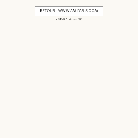
RETOUR - WWW.AMIPARIS.COM
-
v. 3.16.0
status: 500