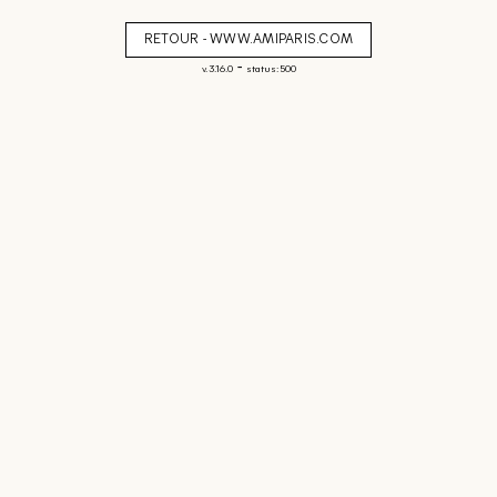
RETOUR - WWW.AMIPARIS.COM
-
v. 3.16.0
status: 500