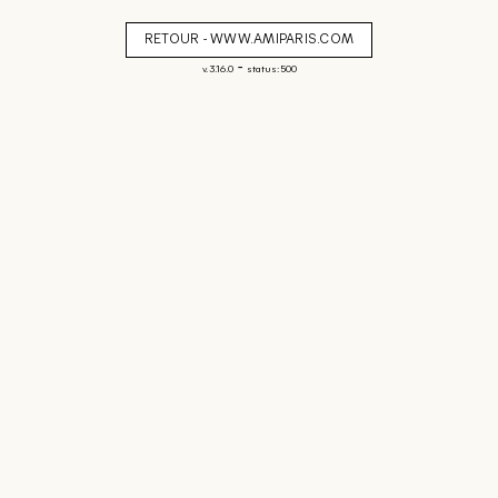
RETOUR - WWW.AMIPARIS.COM
-
v. 3.16.0
status: 500