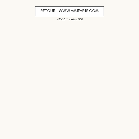
RETOUR - WWW.AMIPARIS.COM
-
v. 3.16.0
status: 500