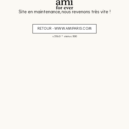
Site en maintenance, nous revenons très vite !
RETOUR - WWW.AMIPARIS.COM
-
v. 3.16.0
status: 500