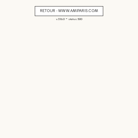
RETOUR - WWW.AMIPARIS.COM
-
v. 3.16.0
status: 500