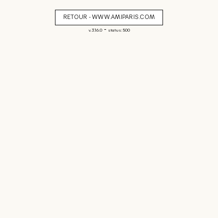
RETOUR - WWW.AMIPARIS.COM
-
v. 3.16.0
status: 500