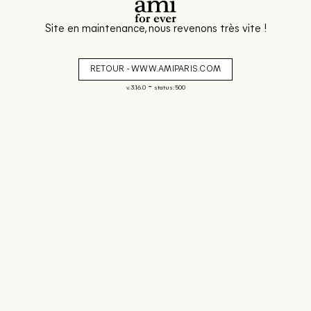
Site en maintenance, nous revenons très vite !
RETOUR - WWW.AMIPARIS.COM
-
v. 3.16.0
status: 500