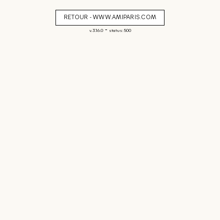
RETOUR - WWW.AMIPARIS.COM
-
v. 3.16.0
status: 500