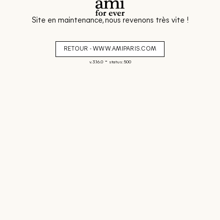
Site en maintenance, nous revenons très vite !
RETOUR - WWW.AMIPARIS.COM
-
v. 3.16.0
status: 500