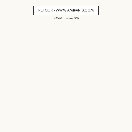
RETOUR - WWW.AMIPARIS.COM
-
v. 3.16.0
status: 500