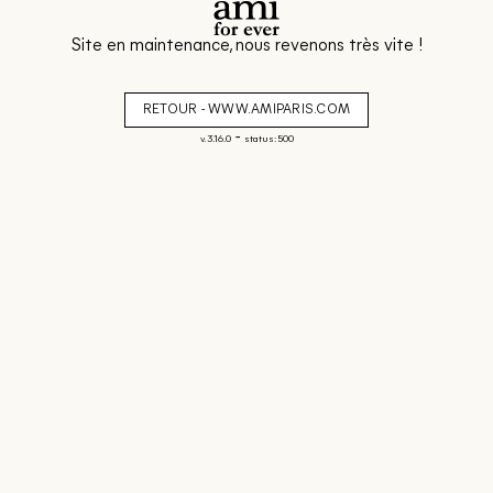
Site en maintenance, nous revenons très vite !
RETOUR - WWW.AMIPARIS.COM
-
v. 3.16.0
status: 500