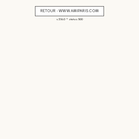
RETOUR - WWW.AMIPARIS.COM
-
v. 3.16.0
status: 500