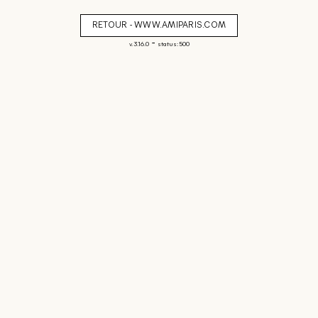
RETOUR - WWW.AMIPARIS.COM
-
v. 3.16.0
status: 500