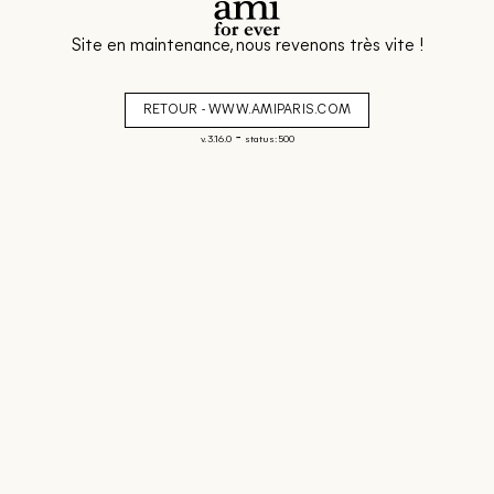
Site en maintenance, nous revenons très vite !
RETOUR - WWW.AMIPARIS.COM
-
v. 3.16.0
status: 500