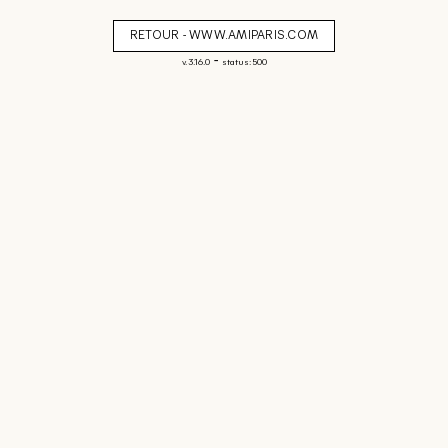
RETOUR - WWW.AMIPARIS.COM
-
v. 3.16.0
status: 500