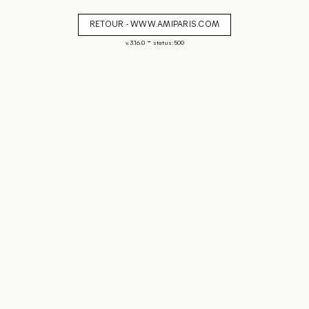
RETOUR - WWW.AMIPARIS.COM
-
v. 3.16.0
status: 500