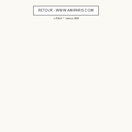
RETOUR - WWW.AMIPARIS.COM
-
v. 3.16.0
status: 500