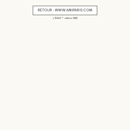
RETOUR - WWW.AMIPARIS.COM
-
v. 3.16.0
status: 500