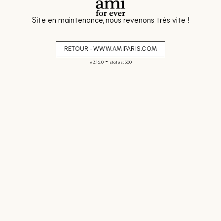
Site en maintenance, nous revenons très vite !
RETOUR - WWW.AMIPARIS.COM
-
v. 3.16.0
status: 500