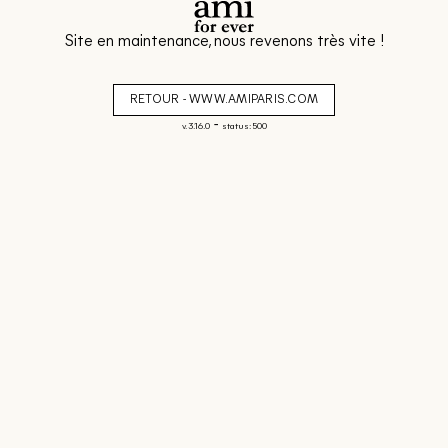
Site en maintenance, nous revenons très vite !
RETOUR - WWW.AMIPARIS.COM
-
v. 3.16.0
status: 500