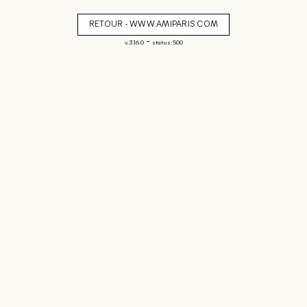
RETOUR - WWW.AMIPARIS.COM
-
v. 3.16.0
status: 500