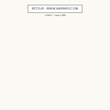
RETOUR - WWW.AMIPARIS.COM
-
v. 3.16.0
status: 500