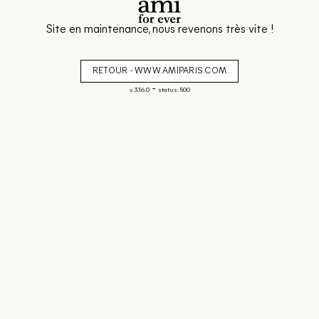
Site en maintenance, nous revenons très vite !
RETOUR - WWW.AMIPARIS.COM
-
v. 3.16.0
status: 500