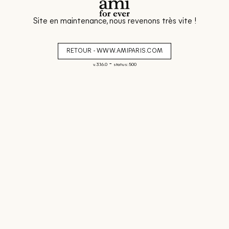
Site en maintenance, nous revenons très vite !
RETOUR - WWW.AMIPARIS.COM
-
v. 3.16.0
status: 500