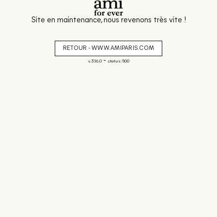
Site en maintenance, nous revenons très vite !
RETOUR - WWW.AMIPARIS.COM
-
v. 3.16.0
status: 500