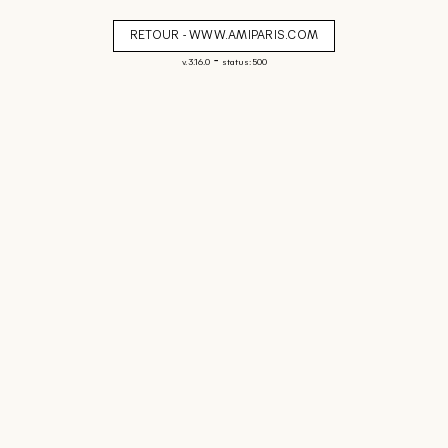
RETOUR - WWW.AMIPARIS.COM
-
v. 3.16.0
status: 500