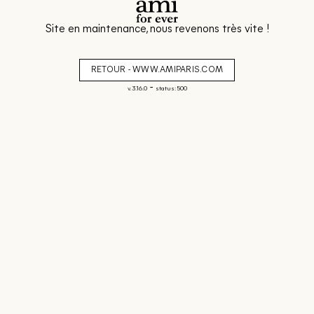
Site en maintenance, nous revenons très vite !
RETOUR - WWW.AMIPARIS.COM
-
v. 3.16.0
status: 500