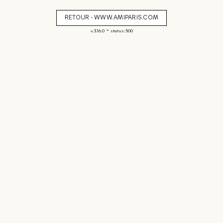
RETOUR - WWW.AMIPARIS.COM
-
v. 3.16.0
status: 500