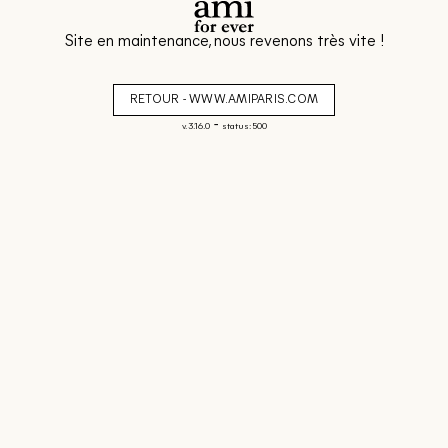
Site en maintenance, nous revenons très vite !
RETOUR - WWW.AMIPARIS.COM
-
v. 3.16.0
status: 500