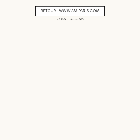
RETOUR - WWW.AMIPARIS.COM
-
v. 3.16.0
status: 500