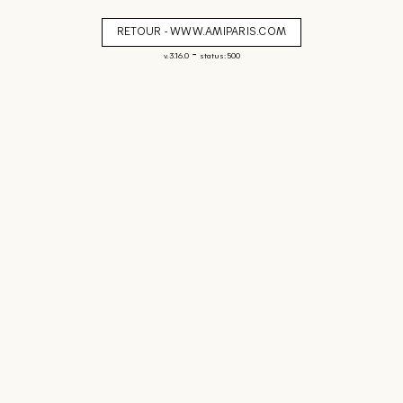
RETOUR - WWW.AMIPARIS.COM
-
v. 3.16.0
status: 500